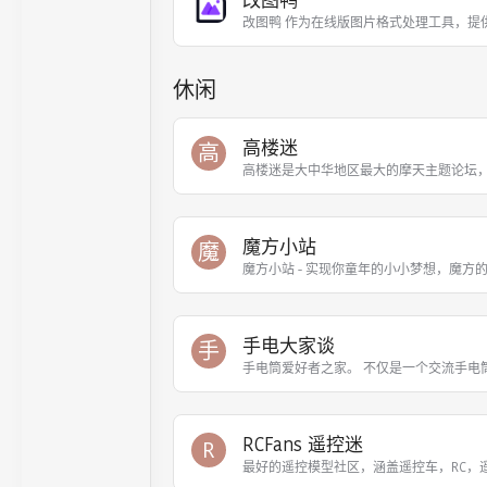
改图鸭
改图鸭 作为在线版图片格式处理工具，提
休闲
高楼迷
高
高楼迷是大中华地区最大的摩天主题论坛
魔方小站
魔
魔方小站 - 实现你童年的小小梦想，魔方
手电大家谈
手
手电筒爱好者之家。 不仅是一个交流手电
RCFans 遥控迷
R
最好的遥控模型社区，涵盖遥控车，RC，