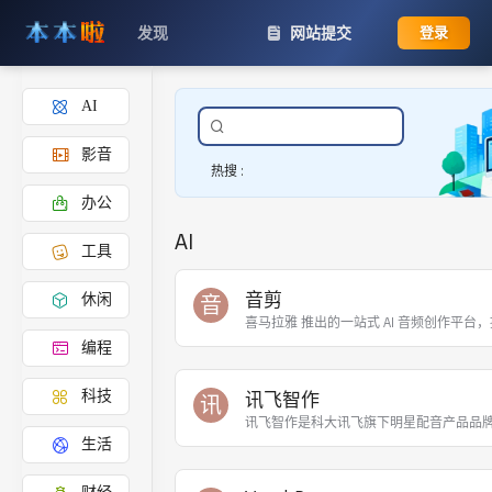
发现
网站提交
登录
AI
站
内
影音
搜
热搜 :
索
办公
AI
工具
音剪
音
休闲
喜马拉雅 推出的一站式 AI 音频创作平台
编程
讯飞智作
科技
讯
讯飞智作是科大讯飞旗下明星配音产品品
生活