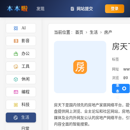
发现
网站提交
登录
AI
当前位置 :
首页
生活
房产
影音
房天
办公
标签
工具
添
www
网址
加
89
浏览
休闲
到
本
本
编程
啦
主
房天下是国内领先的房地产家居网络平台，提
科技
页
盘提供网上浏览、业主论坛和社区网站，房地
媒体及业内外网友公认的房地产网络平台，引
生活
内容全面的智能搜索。
日常