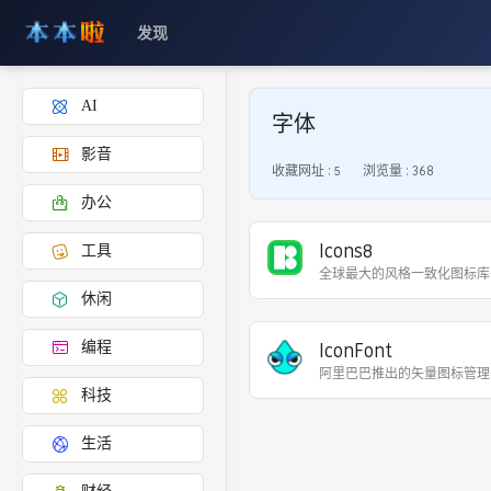
发现
AI
字体
影音
收藏网址 :
5
浏览量 :
368
办公
Icons8
工具
全球最大的风格一致化图标库
休闲
IconFont
编程
阿里巴巴推出的矢量图标管理平
科技
生活