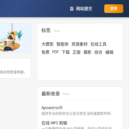
网站提交
登录
标签
Tags
大模型
智能体
资源素材
在线工具
PDF
免费
下载
正版
摄影
综合
编辑
景移除、智能放大等工具，支持免费使用（需署名）
连字功能，内置 2万+ 开源图标，提供 SVG 优先的离线矢量编辑器
体应用管理神器，2017年发布客户端，聚集超千万设计师用户，提供精选字体、技巧
最新收录
New
协同管理和在线更改图标颜色。
付费中文字体、英文字体、外文字体字库的正版可商用授权服务和免费字体的下载服
Apowersoft
提供专业的商务办公及日常生活的桌面软件和在线应用。 软件涵盖
在线 MP3 剪辑
一个免费的在线 MP3 剪辑器，你可以直接在浏览器里剪切，裁