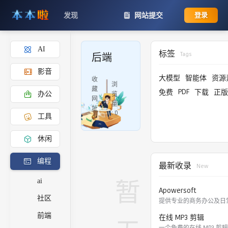
发现
网站提交
登录
AI
标签
Tags
后端
影音
大模型
智能体
资源
收
浏
藏
PDF
免费
下载
正版
览
办公
网
量
址 :
:
0
工具
0
休闲
编程
最新收录
New
暂
ai
Apowersoft
社区
前端
在线 MP3 剪辑