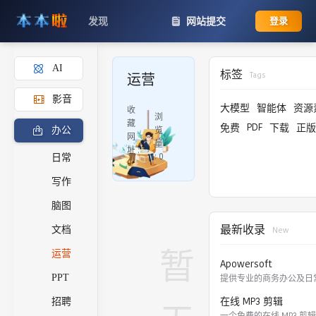
发现
网站提交
登录
AI
标签
Tags
运营
影音
大模型
智能体
资源
收
浏
藏
PDF
免费
下载
正版
览
办公
网
量
址 :
:
0
日常
0
写作
脑图
最新收录
文档
New
暂
运营
Apowersoft
PPT
在线 MP3 剪辑
招聘