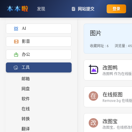
发现
网站提交
登录
AI
图片
影音
收藏网址 :
6
浏览量 :
41
办公
改图鸭
工具
改图鸭 作为在线
邮箱
网盘
在线抠图
在
软件
Remove.bg
在线
转换
改图宝
改
改图宝，在线修改
翻译