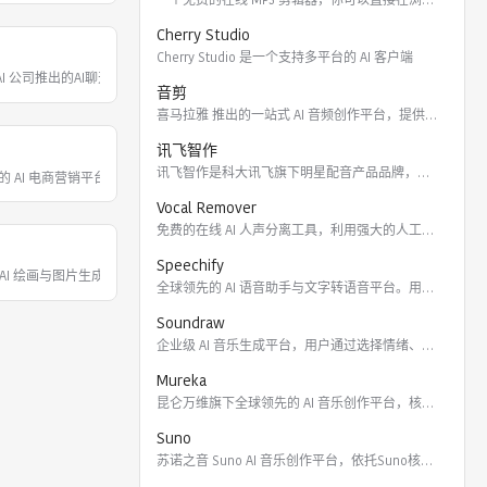
Cherry Studio
Cherry Studio 是一个支持多平台的 AI 客户端
26年已收录超 1.7 万个技能，覆盖办公、编程、搜索、创作等场景，通过模块化设计让 A
AI 公司推出的AI聊天机器人，以 “幽默直白、敢于回答辛辣问题” 著称，深度集成X平
写作与编程。为你答疑解惑，激发创意，更能理解图片与文档，提升学习与工作效率。
音剪
喜马拉雅 推出的一站式 AI 音频创作平台，提供云端协作、3
讯飞智作
讯飞智作是科大讯飞旗下明星配音产品品牌，提供合成配音软件、真
ntrolNet 精准控制及自定义训练 LoRA 模型，适用于设计、营销、游戏动画等领域。
费在线运行 Stable Diffusion 模型创作图片，每日可生成 100 张图。
的 AI 电商营销平台，为商家和达人提供 AI 商拍图生成、专属 AI 模特训练及
Vocal Remover
免费的在线 AI 人声分离工具，利用强大的人工智能算法将歌曲
Speechify
生成、AI 视频生成等智能创作工具。 支持文字、图片、音频、视频四模态混合输入，单次最多可引用 9 张图片、3
款 AI 绘画与图片生成器，提供一站式 AI 视觉创作服务。WHEE 不仅会画也会修图
的 AI 绘画工具，用户通过文字描述即可生成 Q 版、赛博朋克等多种动漫风格图像，提供独立移动 
全球领先的 AI 语音助手与文字转语音平台。用户可通过 Ch
Soundraw
企业级 AI 音乐生成平台，用户通过选择情绪、流派、乐器及长
身技术帮助企业制作视频内容。 技术特点： ‌AI 虚拟形象库‌：平台提供超过 230 个库存
Mureka
昆仑万维旗下全球领先的 AI 音乐创作平台，核心模型包括全球
Suno
苏诺之音 Suno AI 音乐创作平台，依托Suno核心模型