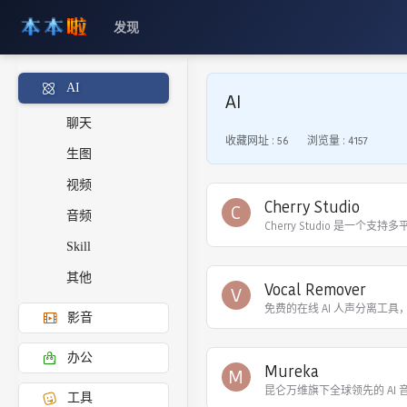
发现
AI
AI
聊天
收藏网址 :
56
浏览量 :
4157
生图
视频
Cherry Studio
C
音频
Skill
其他
Vocal Remover
V
免费的在线 AI 人声分离工
影音
办公
Mureka
M
昆仑万维旗下全球领先的 AI 
工具