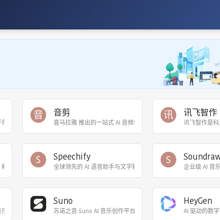
音剪
讯飞智作
音
讯
喜马拉雅 推出的一站式 AI 音频创作平台，提供云端协作、33 
讯飞智作是科
Speechify
Soundra
S
S
具，利用强大的人工智能算法将歌曲中的声音与音乐分离，生成卡拉 OK 伴奏版和清唱版
全球领先的 AI 语音助手与文字转语音平台。用户可通过 Chrom
企业级 AI
Suno
HeyGen
音乐创作平台，核心模型包括全球首款音乐推理大模型Mureka O1 及V8模型。 支持自
苏诺之音 Suno AI 音乐创作平台，依托Suno核心模型
AI 驱动的