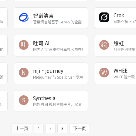
Grok
智谱清言
技能商店，作为连接 AI 与工具能力的桥梁，为用户提供海量可插拔的 “技能包”。截至20
马斯克旗下 x
智谱清言是基于 GLM-5 的全能 AI 助手，支持精通对话、
吐司 AI
绘蛙
吐
绘
作平台，基于自研 Artist 大模型（70亿参数），支持文本/图片生成 6K 高清图、Co
国内 AI 绘画模型分享社区与在线运行平台，用户无需本地 GPU 即可免
阿里巴巴推出
WHEE
niji・journey
N
W
新片场旗下的 AI 创作平台‌，提供 AI 图片
WHEE 是一
Midjourney 与 Spellbrush 专为二次元动漫风格联合开发
Synthesia
S
AI 换装、照片动态化、老照片修复等多种视频模板及文本/图像生成视频功能。
国外的 AI 视频生成平台‌，2017 年成立，专注于利用 AI 化
上一页
1
2
3
下一页