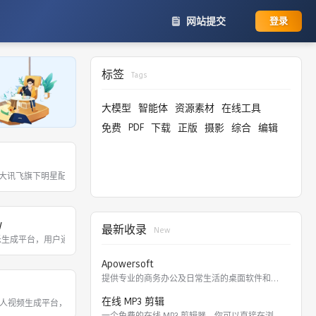
网站提交
登录
标签
Tags
大模型
智能体
资源素材
在线工具
PDF
免费
下载
正版
摄影
综合
编辑
种 AI 旁白音色、19 种 AI 对白音色及智能剪辑、文章转语音等功能，助力有声创作者
大讯飞旗下明星配音产品品牌，提供合成配音软件、真人配音、童声配音、广告宣传片
w
最新收录
New
，单次处理约需 10秒，操作简单无需注册。
e 扩展或移动应用，聆听任何网页、PDF 及文档，并运用语音 AI 助手的对话能力进行摘要
 音乐生成平台，用户通过选择情绪、流派、乐器及长度等参数即可生成无限量免版税
Apowersoft
提供专业的商务办公及日常生活的桌面软件和在线应用。 软件涵盖
在线 MP3 剪辑
然语言描述生成带人声的完整歌曲，提供 AI 音色克隆、参考歌曲风格匹配及 API 服务
，内置中文提示词自动翻译器，支持流行、古风、摇滚等数十种曲风，用户仅需输入灵感描
数字人视频生成平台，用户仅需输入脚本即可在几分钟内生成带有逼真数字分身、多语
一个免费的在线 MP3 剪辑器，你可以直接在浏览器里剪切，裁