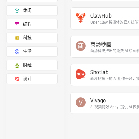
休闲
ClawHub
OpenClaw 智能体的官方
编程
科技
商汤秒画
商
商汤科技推出的免费 AI 绘画创
生活
财经
Shotlab
设计
Vivago
V
AI 视频特效 App，提供 