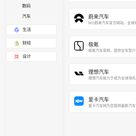
数码
蔚来汽车
汽车
NIO蔚来汽车官方网站，全
生活
财经
极氪
极氪汽车官网，提供全车型介
设计
理想汽车
理想汽车致力于成为全球领先
爱卡汽车
爱卡汽车网为您提供最新汽车