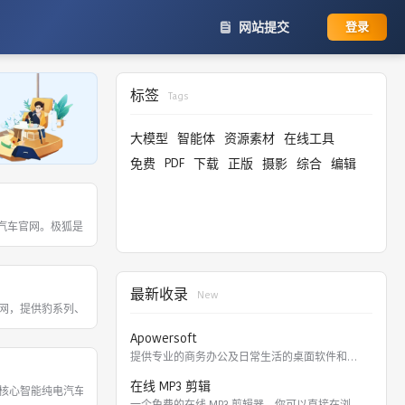
网站提交
登录
标签
Tags
大模型
智能体
资源素材
在线工具
PDF
免费
下载
正版
摄影
综合
编辑
图片和参数配置等最新信息，以及预约试驾、用车指南和经销商查询等贴心服务。
牌，聚焦纯电、增程与氢能技术路线，品牌坚持 “左手深蓝超级增程，右手华为乾崑智能” 
 极狐汽车官网。极狐是蓝谷麦格纳旗下全新生态品牌。拥有问道、阿尔法、贝塔三大产品
最新收录
New
牌的资讯与在线预约服务。
网，提供豹系列、钛系列、方程系列汽车资讯与在线预约试驾等服务。
Apowersoft
提供专业的商务办公及日常生活的桌面软件和在线应用。 软件涵盖
在线 MP3 剪辑
策，认证二手车，最新的大众汽车品牌最新资讯与活动。
务。
核心智能纯电汽车品牌，成立于2017年，确立“EV（纯电动）+ICV（智能网联）”
一个免费的在线 MP3 剪辑器，你可以直接在浏览器里剪切，裁