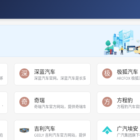
深蓝汽车
极狐汽车
深
极
系列、宝骏系列各类家用轿车、SUV、MPV、微车、货车、新能源等汽车的报价、
深蓝汽车官网。深蓝汽车是长安汽车于2018年成立的新能源汽车品
ARCFOX
奇瑞
方程豹
奇
方
YU7、SU7 Ultra 等车型的资讯与在线预约试驾、定制服务。
奇瑞汽车官方网站，提供奇瑞车型、风云车型、QQ车型系列品
方程豹汽车官
吉利汽车
广汽埃安
在这里，您将可以了解大众汽车全线品牌车型，品牌创新，品牌在中国，品牌金融政
GEELY 吉利汽车官方网站，提供全系列汽车资讯与在线预约等服
广汽集团旗下