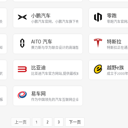
小鹏汽车
零跑
球领先的智能电动汽车品牌，成立于2014年，以可充可换可升级的能源服务体系、极
小鹏汽车官网，小鹏汽车旗下有小鹏P7、小鹏X9、小鹏G7、小鹏P
零跑汽车官网。提
AITO 汽车
特斯拉
绍，极氪品牌故事、极氪工厂、门店、动态资讯等信息。
赛力斯与华为联合设计的高端智慧汽车品牌，核心特色是搭载鸿
特斯拉正在通
比亚迪
越野e族
的具身智能企业，产品布局包含智能汽车、智能眼镜、空间机器人和人形机器人，提
比亚迪汽车官方网站,提供最权威比亚迪全系车型介绍及购买服
成立于200
易车网
报价、汽车图片、车型资料、汽车论坛、汽车资讯信息，XCAR-爱卡汽车网是中国领先
作为中国领先的汽车互联网企业，易车公司为中国汽车用户提供
上一页
1
2
3
下一页