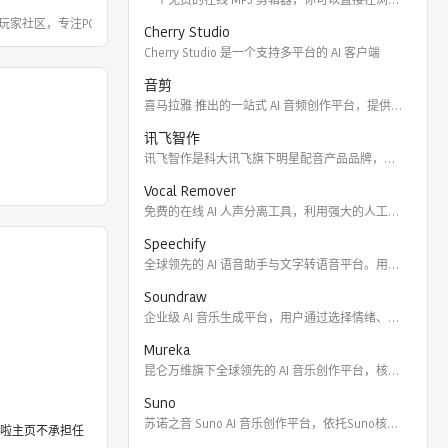
玩家社区，专注PC硬件、数码产品及摄影
Cherry Studio
Cherry Studio 是一个支持多平台的 AI 客户端
音剪
喜马拉雅 推出的一站式 AI 音频创作平台，提供云端协作、3
讯飞智作
讯飞智作是科大讯飞旗下明星配音产品品牌，提供合成配音软件、真
Vocal Remover
免费的在线 AI 人声分离工具，利用强大的人工智能算法将歌曲
Speechify
全球领先的 AI 语音助手与文字转语音平台。用户可通过 Ch
Soundraw
企业级 AI 音乐生成平台，用户通过选择情绪、流派、乐器及长
Mureka
昆仑万维旗下全球领先的 AI 音乐创作平台，核心模型包括全球
Suno
苏诺之音 Suno AI 音乐创作平台，依托Suno核心模型
啦主页不承担任