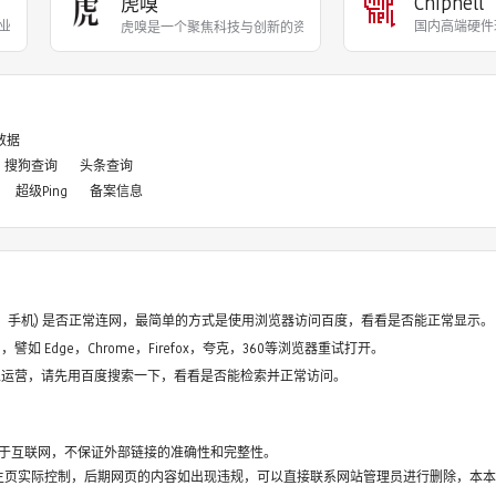
Chiphell
虎嗅
业投资与新经济领域，提供
国内高端硬件
虎嗅是一个聚焦科技与创新的资讯平台，致力于为一切热
8数据
搜狗查询
头条查询
超级Ping
备案信息
电脑、手机) 是否正常连网，最简单的方式是使用浏览器访问百度，看看是否能正常显示。
如 Edge，Chrome，Firefox，夸克，360等浏览器重试打开。
停止运营，请先用百度搜索一下，看看是否能检索并正常访问。
于互联网，不保证外部链接的准确性和完整性。
主页实际控制，后期网页的内容如出现违规，可以直接联系网站管理员进行删除，本本