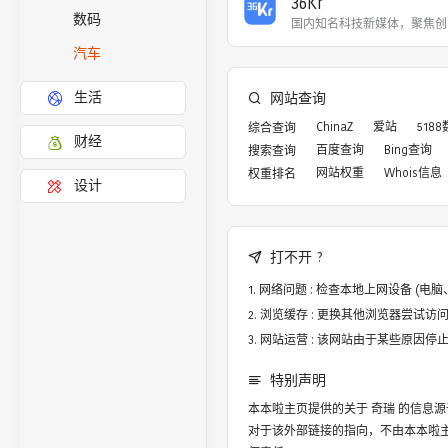
36Kr
数码
国内知名科技新媒体，聚焦创
汽车
网站查询
生活
ChinaZ
爱站
518
综合查询
财经
百度查询
Bing查询
搜索查询
网站权重
Whois信息
权重排名
设计
打不开 ?
网络问题 : 检查本地上网设备 (
浏览缓存 : 更换其他浏览器尝试访问，譬
网站运营 : 该网站由于某些原因
特别声明
本本啦主页提供的关于
奇瑞
的信息源
对于该外部链接的指向，不由本本啦