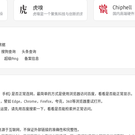
Chiphell
虎嗅
业投资与新经济领域，提供
国内高端硬件
虎嗅是一个聚焦科技与创新的资讯平台，致力于为一切热
8数据
搜狗查询
头条查询
超级Ping
备案信息
电脑、手机) 是否正常连网，最简单的方式是使用浏览器访问百度，看看是否能正常显示。
如 Edge，Chrome，Firefox，夸克，360等浏览器重试打开。
停止运营，请先用百度搜索一下，看看是否能检索并正常访问。
息源于互联网，不保证外部链接的准确性和完整性。