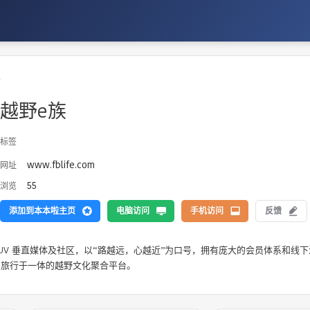
车
越野e族
标签
www.fblife.com
网址
55
浏览
添加到本本啦主页
电脑访问
手机访问
反馈
SUV 垂直媒体及社区，以“路越远，心越近”为口号，拥有庞大的会员体系和线下活动
驾旅行于一体的越野文化聚合平台。