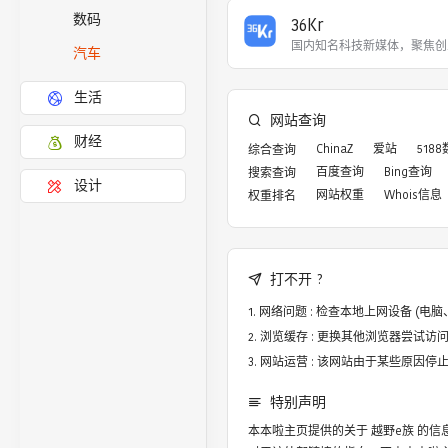
数码
36Kr
国内知名科技新媒体，聚焦创
汽车
生活
网站查询
财经
ChinaZ
爱站
518
综合查询
百度查询
Bing查询
搜索查询
设计
网站权重
Whois信息
权重排名
打不开 ?
网络问题 : 检查本地上网设备 (
浏览缓存 : 更换其他浏览器尝试访问，譬
网站运营 : 该网站由于某些原因
特别声明
本本啦主页提供的关于
越野e族
的信