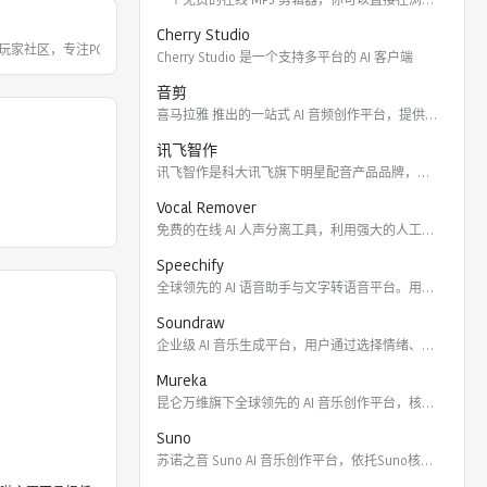
Cherry Studio
玩家社区，专注PC硬件、数码产品及摄影
Cherry Studio 是一个支持多平台的 AI 客户端
音剪
喜马拉雅 推出的一站式 AI 音频创作平台，提供云端协作、3
讯飞智作
讯飞智作是科大讯飞旗下明星配音产品品牌，提供合成配音软件、真
Vocal Remover
免费的在线 AI 人声分离工具，利用强大的人工智能算法将歌曲
Speechify
全球领先的 AI 语音助手与文字转语音平台。用户可通过 Ch
Soundraw
企业级 AI 音乐生成平台，用户通过选择情绪、流派、乐器及长
Mureka
昆仑万维旗下全球领先的 AI 音乐创作平台，核心模型包括全球
Suno
苏诺之音 Suno AI 音乐创作平台，依托Suno核心模型