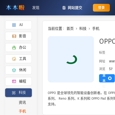
发现
网站提交
登录
AI
当前位置 :
首页
科技
手机
影音
OPP
办公
标签
工具
添
ww
网址
加
57
浏览
休闲
到
本
本
编程
啦
主
OPPO 是全球领先的智能设备创新者。在 OPPO 官
科技
页
系列、 Reno 系列、K 系列和 OPPO Pa
资讯
支持。
手机