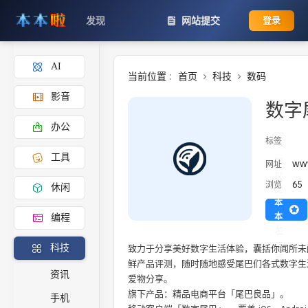
发现
网站提交
登录
AI
当前位置 :
首页
科技
数码
影音
数字
办公
标签
工具
添
www
网址
加
65
浏览
休闲
到
本
本
编程
啦
主
致力于分享美好数字生活体验，囊括你闻所未
科技
页
鲜产品评测，随时随地感受尾巴们各式数字生
资讯
爱物分享。

旗下产品：精品电商平台「尾巴良品」。

手机