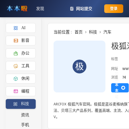
发现
网站提交
登录
AI
当前位置 :
首页
科技
汽车
影音
极狐
办公
标签
极
工具
添
www
网址
加
74
浏览
休闲
到
本
本
编程
啦
主
ARCFOX 极狐汽车官网。极狐是蓝谷麦格纳
科技
页
法、贝塔三大产品系列，覆盖高端、主流、入门
资讯
V。
手机