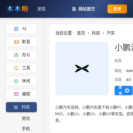
发现
网站提交
登录
AI
当前位置 :
首页
科技
汽车
影音
小鹏
办公
标签
工具
添
www
网址
加
60
浏览
休闲
到
本
本
编程
啦
主
小鹏汽车官网，小鹏汽车旗下有小鹏P7、小鹏X9
科技
页
M03、小鹏G6、小鹏G9、小鹏GX等车型。
资讯
务。
手机