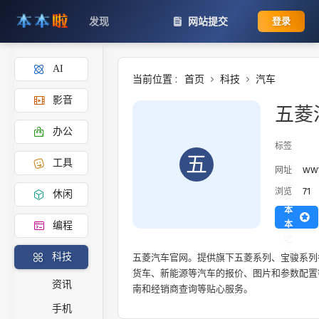
发现
网站提交
登录
AI
当前位置 :
首页
科技
汽车
影音
五菱
办公
标签
五
工具
添
www
网址
加
71
浏览
休闲
到
本
本
编程
啦
主
五菱汽车官网。提供旗下五菱系列、宝骏系列各
科技
页
货车、新能源等汽车的报价、图片和参数配置
资讯
南和经销商查询等贴心服务。
手机