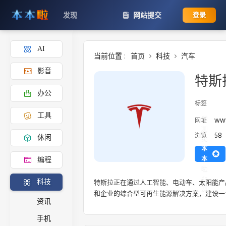
发现
网站提交
登录
AI
当前位置 :
首页
科技
汽车
影音
特斯
办公
标签
工具
添
www
网址
加
58
浏览
休闲
到
本
本
编程
啦
主
特斯拉正在通过人工智能、电动车、太阳能产
科技
页
和企业的综合型可再生能源解决方案，建设一
资讯
手机