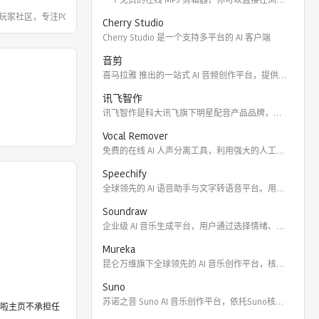
玩家社区，专注PC硬件、数码产品及摄影
Cherry Studio
Cherry Studio 是一个支持多平台的 AI 客户端
音剪
喜马拉雅 推出的一站式 AI 音频创作平台，提供云端协作、3
讯飞智作
讯飞智作是科大讯飞旗下明星配音产品品牌，提供合成配音软件、真
Vocal Remover
免费的在线 AI 人声分离工具，利用强大的人工智能算法将歌曲
Speechify
全球领先的 AI 语音助手与文字转语音平台。用户可通过 Ch
Soundraw
企业级 AI 音乐生成平台，用户通过选择情绪、流派、乐器及长
Mureka
昆仑万维旗下全球领先的 AI 音乐创作平台，核心模型包括全球
Suno
苏诺之音 Suno AI 音乐创作平台，依托Suno核心模型
啦主页不承担任