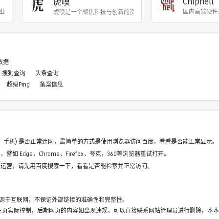
Chiphell
虎嗅
业投资与新经济领域，提供
国内高端硬件
虎嗅是一个聚焦科技与创新的资讯平台，致力于为一切热
8数据
搜狗查询
头条查询
超级Ping
备案信息
电脑、手机) 是否正常连网，最简单的方式是使用浏览器访问百度，看看是否能正常显示。
如 Edge，Chrome，Firefox，夸克，360等浏览器重试打开。
停止运营，请先用百度搜索一下，看看是否能检索并正常访问。
源于互联网，不保证外部链接的准确性和完整性。
主页实际控制，后期网页的内容如出现违规，可以直接联系网站管理员进行删除，本本