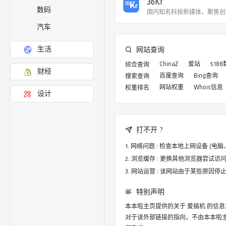
36Kr
数码
国内知名科技新媒体，聚焦创
汽车
网站查询
生活
ChinaZ
爱站
518
综合查询
财经
百度查询
Bing查询
搜索查询
网站权重
Whois信息
权重排名
设计
打不开 ?
网络问题 : 检查本地上网设备 (
浏览缓存 : 更换其他浏览器尝试访问，譬
网站运营 : 该网站由于某些原因
特别声明
本本啦主页提供的关于
爱搞机
的信息
对于该外部链接的指向，不由本本啦