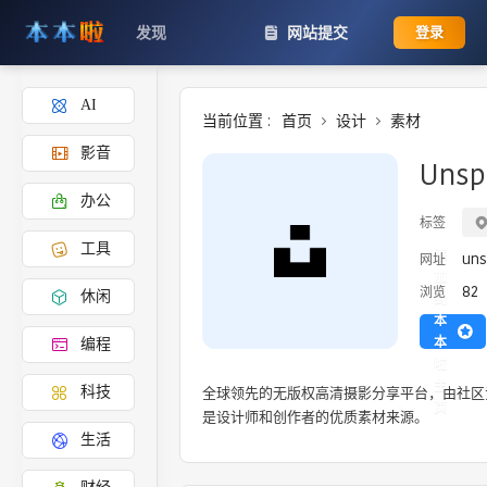
发现
网站提交
登录
AI
当前位置 :
首页
设计
素材
影音
Unsp
办公
标签
工具
添
uns
网址
加
82
浏览
休闲
到
本
本
编程
啦
主
全球领先的无版权高清摄影分享平台，由社区
科技
页
是设计师和创作者的优质素材来源。
生活