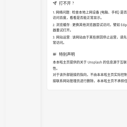
打不开 ?
网络问题 : 检查本地上网设备 (电脑、手机)
访问百度，看看是否能正常显示。
浏览缓存 : 更换其他浏览器尝试访问，譬如 Edge，
器重试打开。
网站运营 : 该网站由于某些原因停止运营，请
常访问。
特别声明
本本啦主页提供的关于
Unsplash
的信息源于互联
性。
对于该外部链接的指向，不由本本啦主页实际控
接联系网站管理员进行删除，本本啦主页不承担