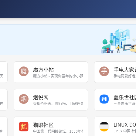
魔方小站
手电大家
魔
手
天主题论坛，重点讨论全国范围内的摩天大楼，房地产和商业地产，城市建设，工程
魔方小站 - 实现你童年的小小梦想，魔方的玩法、视频、图解、
手电筒爱好者
烟悦网
盖乐世社
烟
控车，RC，遥控模型，车模，RC Car，模型车，RCFans，油车，电车，蚊车
香烟价格表、排行榜、口碑评论、真伪鉴别图片等信息，品牌包括：黄
三星盖乐世系
LINUX D
猫眼社区
Linux 中
电路设计论坛，单片机论坛，电子行业分析，电子发烧友，工程师乐园，嵌入式系统，l
中国第一代网络论坛，2000年在海南上线，以 “客观、公正