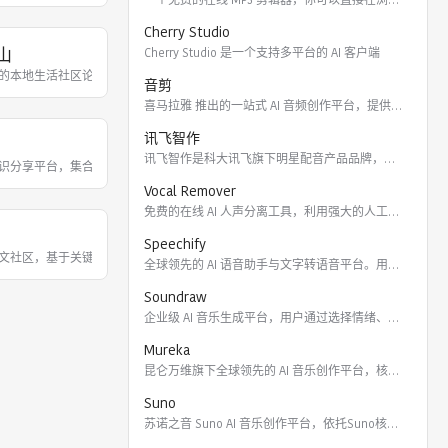
Cherry Studio
带山
Cherry Studio 是一个支持多平台的 AI 客户端
的重要网络阵地。
论及趣闻为主，促进中外网友之间的观点碰撞与信息互通。
的本地生活社区论坛，原名 “宽带山”，聚焦上海本地新闻、消费、情感及同城交流
音剪
喜马拉雅 推出的一站式 AI 音频创作平台，提供云端协作、3
讯飞智作
讯飞智作是科大讯飞旗下明星配音产品品牌，提供合成配音软件、真
、交流购车经验，查看超过 4000 个专属汽车圈子，获取新车资讯、本地用车、改装
识分享平台，集合数十种综合搜索、学术搜索、专业垂直搜索及AI搜索引擎，提供高
Vocal Remover
免费的在线 AI 人声分离工具，利用强大的人工智能算法将歌曲
Speechify
典和神帖，2026年6月重启。
，是80后、90后的青春回忆与私密社交空间。
文社区，基于关键词的主题交流平台，让对同一话题感兴趣的用户聚集讨论，涵盖明
全球领先的 AI 语音助手与文字转语音平台。用户可通过 Ch
Soundraw
企业级 AI 音乐生成平台，用户通过选择情绪、流派、乐器及长
深度知识分享与讨论。
、图文等形式记录和分享生活点滴，覆盖美妆、穿搭、旅行、美食等领域。
Mureka
昆仑万维旗下全球领先的 AI 音乐创作平台，核心模型包括全球
Suno
苏诺之音 Suno AI 音乐创作平台，依托Suno核心模型