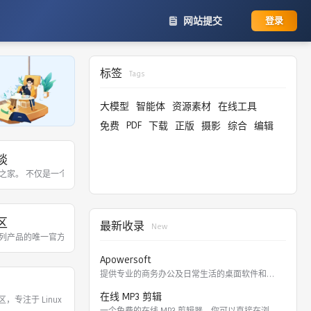
网站提交
登录
标签
Tags
大模型
智能体
资源素材
在线工具
PDF
免费
下载
正版
摄影
综合
编辑
谈
和建筑设计等，同时提供房地产、商业地产策划资料下载。
3D动画资讯。
之家。 不仅是一个交流手电筒使用心得和技巧的平台，更是一个集手电筒产品展示
区
最新收录
New
，大脚车，短卡，越野车，攀爬车，汽油遥控车，漂移车，拉力车，F1遥控车，遥控坦克
鹤楼,利群,云烟,中华,南京,黄金叶,黄山,芙蓉王,泰山,娇子等。
列产品的唯一官方粉丝平台。星粉大本营，提供三星手机相关评测、玩机技巧、精彩活动
Apowersoft
提供专业的商务办公及日常生活的桌面软件和在线应用。 软件涵盖
O
在线 MP3 剪辑
国 社区，专注于 Linux 开源技术、编程开发及开源文化的技术爱好者交流平台，提供
abview 论坛，半导体技术天地为电子工程师提供最新技术资料与应用设计方案，是
、理性、宽容” 为宗旨，王牌栏目《猫眼看人》曾连续多年位列全球中文论坛前列，后品
一个免费的在线 MP3 剪辑器，你可以直接在浏览器里剪切，裁