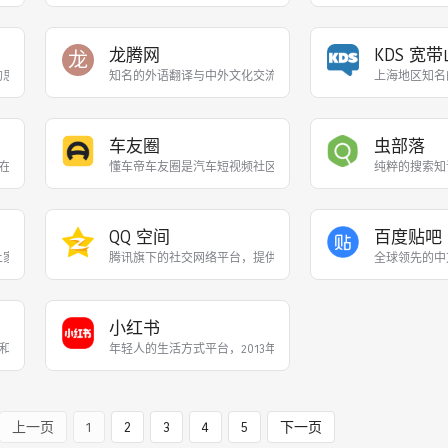
龙腾网
KDS 宽
龙
题的思想理论社区，原名 “强国论坛”，是网友讨论国家大事、时政热点及抒发爱国情怀
知名的外语翻译与中外文化交流社区，以翻译国外热点新闻、评
上海地区知名
车友圈
虫部落
在这里，你可以任性地创作，一篇短文、一张照片、一首诗、一幅画 …
懂车帝车友圈是‌汽车短视频社区‌，用户可以在这里分享用车生活
纯粹的搜索知
QQ 空间
百度贴吧
网上家园”，曾是中国最具影响力的BBS论坛，涌现了《明朝那些事儿》等大量网络文学经
腾讯旗下的社交网络平台，提供日志、相册、留言板、音乐等功能
全球领先的中
小红书
和创作者聚集平台，以 “有问题，就会有答案” 为理念，连接各行业专业用户，提供
年轻人的生活方式平台，2013年创立于上海，用户通过短视频
上一页
1
2
3
4
5
下一页