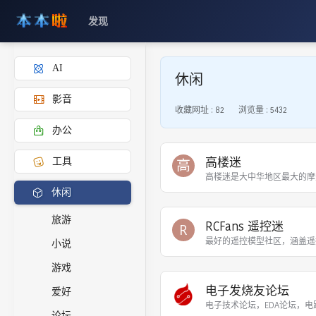
发现
AI
休闲
影音
收藏网址 :
82
浏览量 :
5432
办公
高楼迷
工具
高
高楼迷是大中华地区最大的摩
休闲
旅游
RCFans 遥控迷
R
最好的遥控模型社区，涵盖遥
小说
游戏
电子发烧友论坛
爱好
电子技术论坛，EDA论坛，
论坛