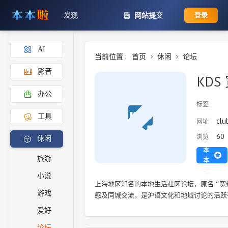
发现
网站提交
登录
AI
当前位置 :
首页
休闲
论坛
影音
KDS
办公
标签
工具
添
clu
网址
加
60
浏览
休闲
到
本
旅游
本
啦
小说
主
上海地区知名的本地生活社区论坛，原名 “宽
页
游戏
感及同城交流，是沪语文化和地域讨论的活跃
爱好
论坛