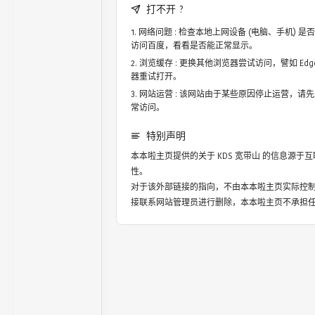
打不开 ?
网络问题 : 检查本地上网设备 (电脑、手机)
访问百度，看看是否能正常显示。
浏览缓存 : 更换其他浏览器尝试访问，譬如 Edge，
器重试打开。
网站运营 : 该网站由于某些原因停止运营，请
常访问。
特别声明
本本啦主页提供的关于
KDS 宽带山
的信息源于互
性。
对于该外部链接的指向，不由本本啦主页实际控
接联系网站管理员进行删除，本本啦主页不承担