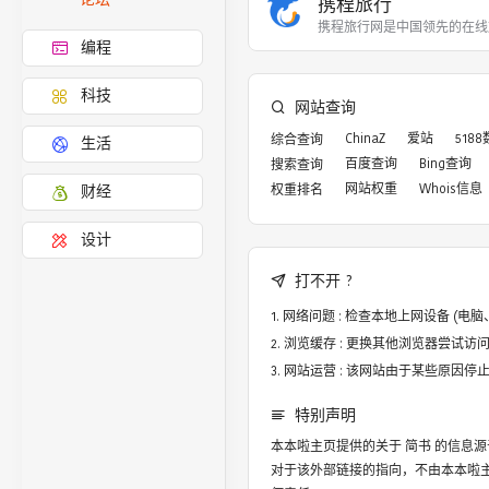
携程旅行
携程旅行网是中国领先的在线
编程
科技
网站查询
ChinaZ
爱站
518
综合查询
生活
百度查询
Bing查询
搜索查询
网站权重
Whois信息
权重排名
财经
设计
打不开 ?
网络问题 : 检查本地上网设备 (
浏览缓存 : 更换其他浏览器尝试访问，譬
网站运营 : 该网站由于某些原因
特别声明
本本啦主页提供的关于
简书
的信息源
对于该外部链接的指向，不由本本啦