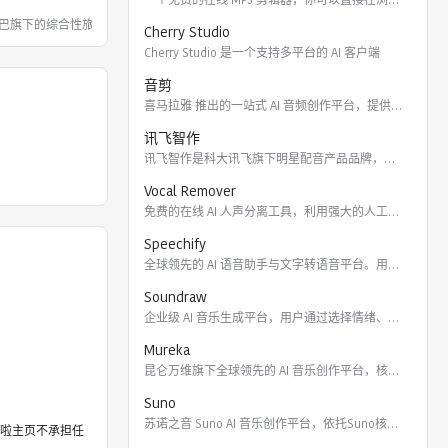
巴旗下的综合性旅游出行服务平台。飞猪整
Cherry Studio
Cherry Studio 是一个支持多平台的 AI 客户端
音剪
喜马拉雅 推出的一站式 AI 音频创作平台，提供云端协作、3
讯飞智作
讯飞智作是科大讯飞旗下明星配音产品品牌，提供合成配音软件、真
Vocal Remover
免费的在线 AI 人声分离工具，利用强大的人工智能算法将歌曲
Speechify
全球领先的 AI 语音助手与文字转语音平台。用户可通过 Ch
Soundraw
企业级 AI 音乐生成平台，用户通过选择情绪、流派、乐器及长
Mureka
昆仑万维旗下全球领先的 AI 音乐创作平台，核心模型包括全球
Suno
苏诺之音 Suno AI 音乐创作平台，依托Suno核心模型
啦主页不承担任