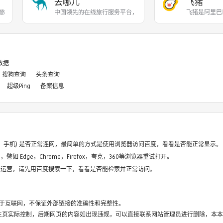
去哪儿
飞猪
旅行服务公司，向超过90
中国领先的在线旅行服务平台，提供机票、酒店、度假、
飞猪是阿里巴
8数据
搜狗查询
头条查询
超级Ping
备案信息
电脑、手机) 是否正常连网，最简单的方式是使用浏览器访问百度，看看是否能正常显示。
如 Edge，Chrome，Firefox，夸克，360等浏览器重试打开。
停止运营，请先用百度搜索一下，看看是否能检索并正常访问。
于互联网，不保证外部链接的准确性和完整性。
主页实际控制，后期网页的内容如出现违规，可以直接联系网站管理员进行删除，本本