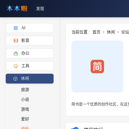
发现
AI
当前位置 :
首页
休闲
论
影音
办公
工具
休闲
旅游
小说
简书是一个优质的创作社区，在这
游戏
爱好
论坛