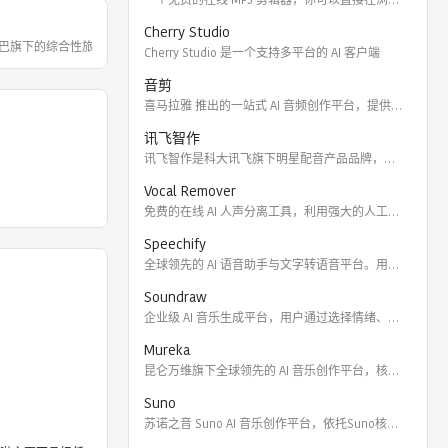
Cherry Studio
巴旗下的综合性旅游出行服务平台。飞猪整
Cherry Studio 是一个支持多平台的 AI 客户端
音剪
喜马拉雅 推出的一站式 AI 音频创作平台，提供云端协作、3
讯飞智作
讯飞智作是科大讯飞旗下明星配音产品品牌，提供合成配音软件、真
Vocal Remover
免费的在线 AI 人声分离工具，利用强大的人工智能算法将歌曲
Speechify
全球领先的 AI 语音助手与文字转语音平台。用户可通过 Ch
Soundraw
企业级 AI 音乐生成平台，用户通过选择情绪、流派、乐器及长
Mureka
昆仑万维旗下全球领先的 AI 音乐创作平台，核心模型包括全球
Suno
苏诺之音 Suno AI 音乐创作平台，依托Suno核心模型