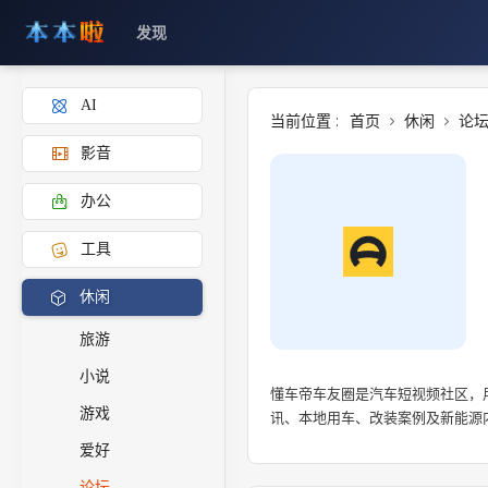
发现
AI
当前位置 :
首页
休闲
论
影音
办公
工具
休闲
旅游
小说
懂车帝车友圈是‌汽车短视频社区‌，用户可以在这里分享用车生活、交流购车经验，查看超过 4000 个专属汽车圈子，获取新车资
游戏
讯、本地用车、改装案例及新能源
爱好
论坛