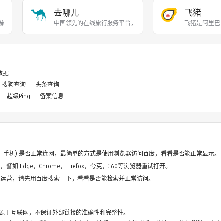
去哪儿
飞猪
旅行服务公司，向超过90
中国领先的在线旅行服务平台，提供机票、酒店、度假、
飞猪是阿里巴
8数据
搜狗查询
头条查询
超级Ping
备案信息
电脑、手机) 是否正常连网，最简单的方式是使用浏览器访问百度，看看是否能正常显示。
如 Edge，Chrome，Firefox，夸克，360等浏览器重试打开。
停止运营，请先用百度搜索一下，看看是否能检索并正常访问。
源于互联网，不保证外部链接的准确性和完整性。