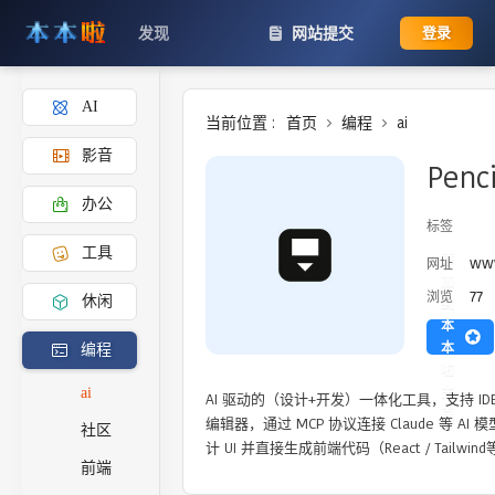
发现
网站提交
登录
AI
当前位置 :
首页
编程
ai
影音
Penci
办公
标签
工具
添
www
网址
加
77
浏览
休闲
到
本
本
编程
啦
主
ai
AI 驱动的（设计+开发）一体化工具，支持 IDE插件
页
编辑器，通过 ‌MCP 协议连接 Claude 等 AI 模型，允许用自然语言在无限画布上设
社区
计 UI 并直接生成前端代码（React / Tailwin
前端