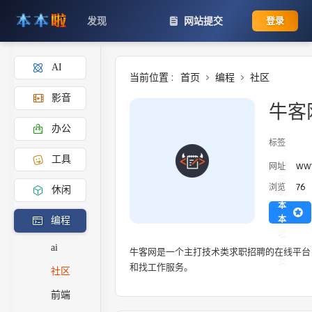
发现
网站提交
登录
AI
当前位置 :
首页
编程
社区
影音
牛客
办公
标签
工具
添
ww
网址
加
76
浏览
休闲
到
本
本
编程
啦
主
ai
牛客网是一个主打技术类求职招聘的在线平台
页
和找工作服务。
社区
前端