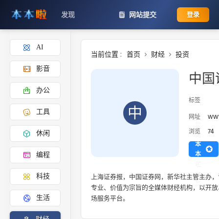
发现
网站提交
登录
AI
当前位置 :
首页
财经
投资
影音
中国
办公
标签
中
工具
添
www
网址
加
74
浏览
休闲
到
本
本
编程
啦
主
上海证券报，中国证券网，新华社主管主办，
科技
页
专业、价值为宗旨的全媒体财经机构，以开放
场服务平台。
生活