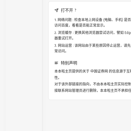
打不开 ?
网络问题 : 检查本地上网设备 (电脑、手机)
访问百度，看看是否能正常显示。
浏览缓存 : 更换其他浏览器尝试访问，譬如 Edge，
器重试打开。
网站运营 : 该网站由于某些原因停止运营，请
常访问。
特别声明
本本啦主页提供的关于
中国证券网
的信息源于互
性。
对于该外部链接的指向，不由本本啦主页实际控
接联系网站管理员进行删除，本本啦主页不承担