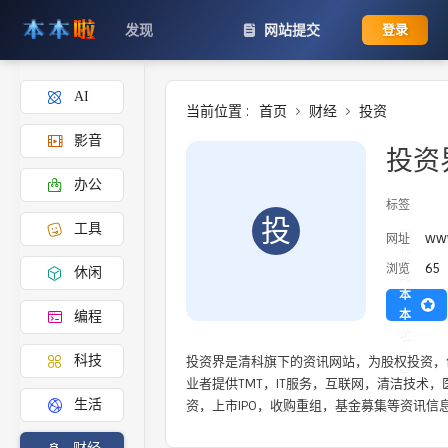
发现
网站提交
登录
AI
当前位置 :
首页
财经
投资
影音
投资
办公
标签
投
工具
添
www
网址
加
65
浏览
休闲
到
本
本
编程
啦
主
投资界是清科旗下的资讯网站，为股权投资，
科技
页
业者提供TMT，IT服务，互联网，清洁技术
资，上市IPO，收购重组，基金募集等资讯信
生活