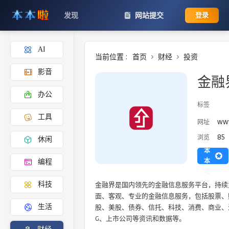
发现
网站提交
登录
AI
当前位置 :
首页
财经
投资
影音
金融
办公
标签
工具
添
www
网址
加
85
浏览
休闲
到
本
本
编程
啦
主
金融界是国内领先的金融信息服务平台，持续
科技
页
面、客观、专业的金融信息服务，包括股票、
股、美股、债券、信托、科技、消费、商业、
生活
G、上市公司等资讯和数据等。