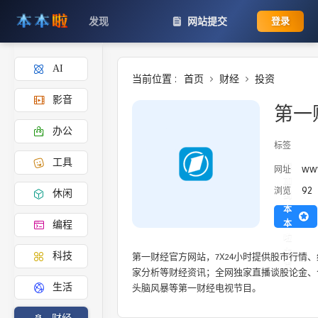
发现
网站提交
登录
AI
当前位置 :
首页
财经
投资
影音
第一
办公
标签
工具
添
www
网址
加
92
浏览
休闲
到
本
本
编程
啦
主
第一财经官方网站，7X24小时提供股市行情
科技
页
家分析等财经资讯；全网独家直播谈股论金、
头脑风暴等第一财经电视节目。
生活