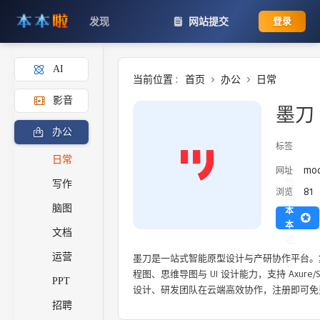
发现
网站提交
登录
AI
当前位置 :
首页
办公
日常
影音
墨刀
办公
标签
日常
添
mod
网址
加
写作
81
浏览
到
脑图
本
本
文档
啦
主
运营
墨刀是一站式智能原型设计与产研协作平台。集成 
页
程图、思维导图与 UI 设计能力，支持 Axure/S
PPT
设计、研发团队在云端高效协作，注册即可免
招聘