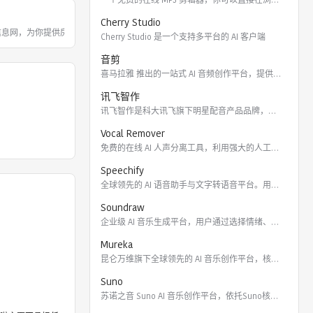
Cherry Studio
类信息网，为你提供房产、招聘、黄页、团
Cherry Studio 是一个支持多平台的 AI 客户端
音剪
喜马拉雅 推出的一站式 AI 音频创作平台，提供云端协作、3
讯飞智作
讯飞智作是科大讯飞旗下明星配音产品品牌，提供合成配音软件、真
Vocal Remover
免费的在线 AI 人声分离工具，利用强大的人工智能算法将歌曲
Speechify
全球领先的 AI 语音助手与文字转语音平台。用户可通过 Ch
Soundraw
企业级 AI 音乐生成平台，用户通过选择情绪、流派、乐器及长
Mureka
昆仑万维旗下全球领先的 AI 音乐创作平台，核心模型包括全球
Suno
苏诺之音 Suno AI 音乐创作平台，依托Suno核心模型