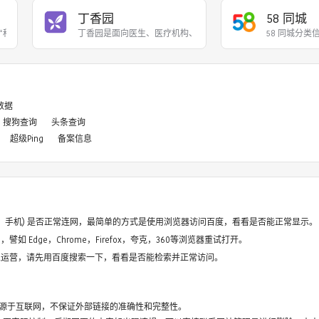
丁香园
58 同城
“科技有意思”为口号，用
丁香园是面向医生、医疗机构、医药从业者以及生命科学
58 同城分
8数据
搜狗查询
头条查询
超级Ping
备案信息
电脑、手机) 是否正常连网，最简单的方式是使用浏览器访问百度，看看是否能正常显示。
如 Edge，Chrome，Firefox，夸克，360等浏览器重试打开。
停止运营，请先用百度搜索一下，看看是否能检索并正常访问。
源于互联网，不保证外部链接的准确性和完整性。