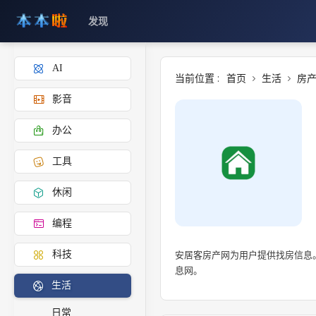
发现
AI
当前位置 :
首页
生活
房
影音
办公
工具
休闲
编程
安居客房产网为用户提供找房信息
科技
息网。
生活
日常