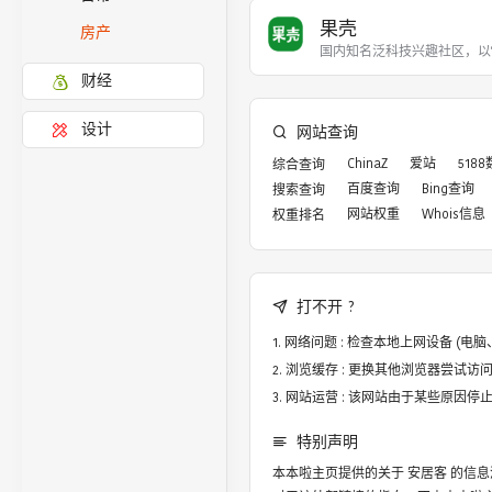
果壳
房产
国内知名泛科技兴趣社区，以
财经
设计
网站查询
ChinaZ
爱站
518
综合查询
百度查询
Bing查询
搜索查询
网站权重
Whois信息
权重排名
打不开 ?
网络问题 : 检查本地上网设备 (
浏览缓存 : 更换其他浏览器尝试访问，譬
网站运营 : 该网站由于某些原因
特别声明
本本啦主页提供的关于
安居客
的信息