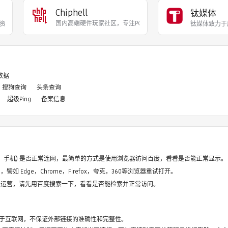
Chiphell
钛媒体
国内高端硬件玩家社区，专注PC硬件、数码产品及摄影
资讯平台，致力于为一切热
钛媒体致力于
8数据
搜狗查询
头条查询
超级Ping
备案信息
电脑、手机) 是否正常连网，最简单的方式是使用浏览器访问百度，看看是否能正常显示。
如 Edge，Chrome，Firefox，夸克，360等浏览器重试打开。
停止运营，请先用百度搜索一下，看看是否能检索并正常访问。
于互联网，不保证外部链接的准确性和完整性。