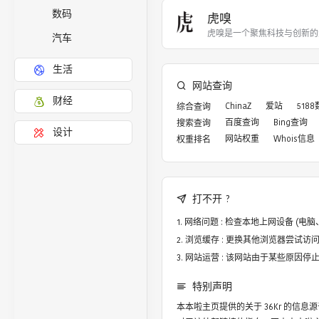
数码
虎嗅
虎嗅是一个聚焦科技与创新的
汽车
生活
网站查询
财经
ChinaZ
爱站
518
综合查询
百度查询
Bing查询
搜索查询
设计
网站权重
Whois信息
权重排名
打不开 ?
网络问题 : 检查本地上网设备 (
浏览缓存 : 更换其他浏览器尝试访问，譬
网站运营 : 该网站由于某些原因
特别声明
本本啦主页提供的关于
36Kr
的信息源