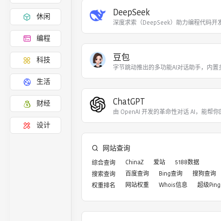
DeepSeek
休闲
深度求索（DeepSeek）助力编程代码开
编程
豆包
科技
字节跳动推出的多功能AI对话助手，内置
生活
ChatGPT
财经
由 OpenAI 开发的革命性对话 AI，能帮你
设计
网站查询
ChinaZ
爱站
5188数据
综合查询
百度查询
Bing查询
搜狗查询
搜索查询
网站权重
Whois信息
超级Ping
权重排名