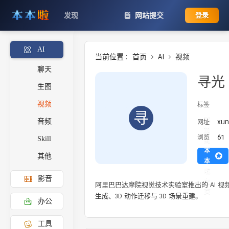
发现
网站提交
登录
AI
当前位置 :
首页
AI
视频
聊天
寻光 
生图
视频
标签
寻
添
xun
网址
音频
加
61
浏览
Skill
到
本
其他
本
啦
影音
主
阿里巴巴达摩院视觉技术实验室推出的 AI 视
页
生成、3D 动作迁移与 3D 场景重建。
办公
工具