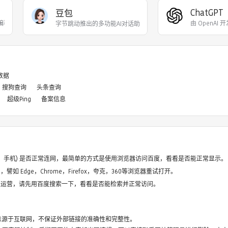
ChatGPT
豆包
力编程代码开发、创意
由 OpenAI
字节跳动推出的多功能AI对话助手，内置多种不同性格
8数据
搜狗查询
头条查询
超级Ping
备案信息
电脑、手机) 是否正常连网，最简单的方式是使用浏览器访问百度，看看是否能正常显示。
如 Edge，Chrome，Firefox，夸克，360等浏览器重试打开。
停止运营，请先用百度搜索一下，看看是否能检索并正常访问。
息源于互联网，不保证外部链接的准确性和完整性。