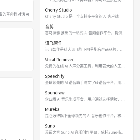
Cherry Studio
 开发的革命性对话 AI，能帮你回
Cherry Studio 是一个支持多平台的 AI 客户端
音剪
喜马拉雅 推出的一站式 AI 音频创作平台，提供云端协作、3
讯飞智作
讯飞智作是科大讯飞旗下明星配音产品品牌，提供合成配音软件、真
Vocal Remover
免费的在线 AI 人声分离工具，利用强大的人工智能算法将歌曲
Speechify
全球领先的 AI 语音助手与文字转语音平台。用户可通过 Ch
Soundraw
企业级 AI 音乐生成平台，用户通过选择情绪、流派、乐器及长
Mureka
昆仑万维旗下全球领先的 AI 音乐创作平台，核心模型包括全球
Suno
苏诺之音 Suno AI 音乐创作平台，依托Suno核心模型