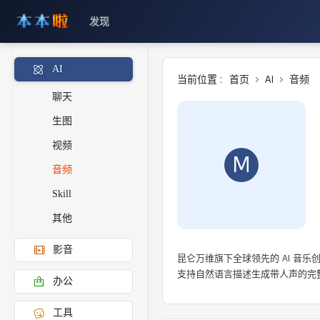
发现
AI
当前位置 :
首页
AI
音频
聊天
生图
视频
M
音频
Skill
其他
影音
昆仑万维旗下全球领先的 AI 音乐创
支持自然语言描述生成带人声的完整歌
办公
工具