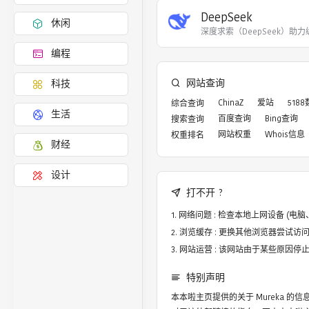
DeepSeek
休闲
深度求索（DeepSeek）助
编程
网站查询
科技
ChinaZ
爱站
518
综合查询
生活
百度查询
Bing查询
搜索查询
网站权重
Whois信息
权重排名
财经
设计
打不开 ?
网络问题 : 检查本地上网设备 (
浏览缓存 : 更换其他浏览器尝试访问，譬
网站运营 : 该网站由于某些原因
特别声明
本本啦主页提供的关于
Mureka
的信