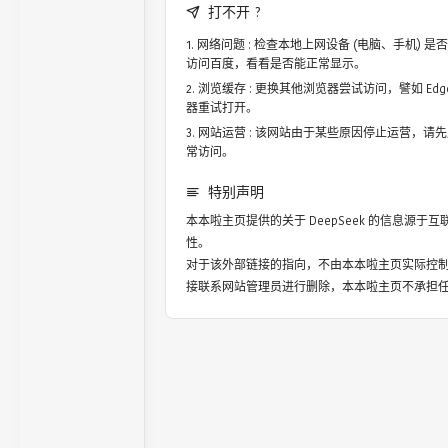
打不开 ?
网络问题 : 检查本地上网设备 (电脑、手机)
访问百度，看看是否能正常显示。
浏览缓存 : 更换其他浏览器尝试访问，譬如 Edge，
器重试打开。
网站运营 : 该网站由于某些原因停止运营，请
常访问。
特别声明
本本啦主页提供的关于
DeepSeek
的信息源于互
性。
对于该外部链接的指向，不由本本啦主页实际控
接联系网站管理员进行删除，本本啦主页不承担