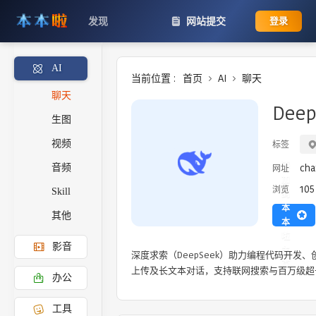
发现
网站提交
登录
AI
当前位置 :
首页
AI
聊天
聊天
Deep
生图
视频
标签
添
cha
网址
音频
加
105
浏览
Skill
到
本
其他
本
啦
影音
主
深度求索（DeepSeek）助力编程代码开发
页
上传及长文本对话，支持联网搜索与百万级超
办公
工具