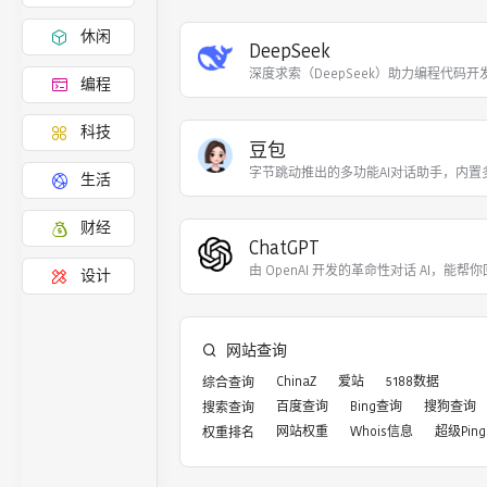
休闲
DeepSeek
深度求索（DeepSeek）助力编程代码开
编程
科技
豆包
字节跳动推出的多功能AI对话助手，内置
生活
财经
ChatGPT
由 OpenAI 开发的革命性对话 AI，能帮你
设计
网站查询
ChinaZ
爱站
5188数据
综合查询
百度查询
Bing查询
搜狗查询
搜索查询
网站权重
Whois信息
超级Ping
权重排名