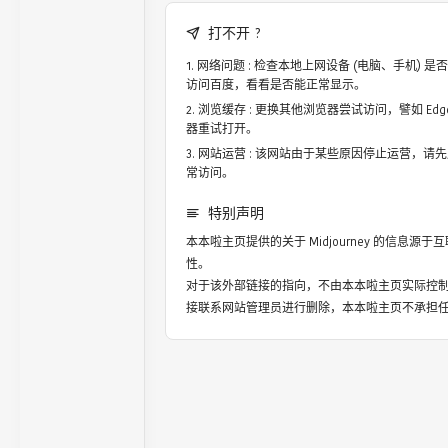
打不开 ?
网络问题 : 检查本地上网设备 (电脑、手机)
访问百度，看看是否能正常显示。
浏览缓存 : 更换其他浏览器尝试访问，譬如 Edge，
器重试打开。
网站运营 : 该网站由于某些原因停止运营，请
常访问。
特别声明
本本啦主页提供的关于
Midjourney
的信息源于互
性。
对于该外部链接的指向，不由本本啦主页实际控
接联系网站管理员进行删除，本本啦主页不承担