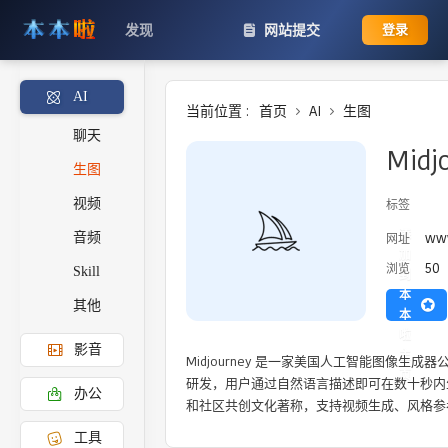
发现
网站提交
登录
AI
当前位置 :
首页
AI
生图
聊天
Midj
生图
视频
标签
添
www
网址
音频
加
50
浏览
Skill
到
本
其他
本
啦
影音
主
Midjourney 是一家美国人工智能图像生成
页
研发，用户通过自然语言描述即可在数十秒内
办公
和社区共创文化著称，支持视频生成、风格参
工具