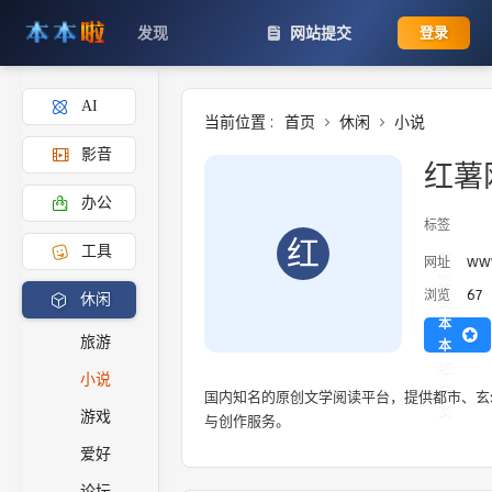
发现
网站提交
登录
AI
当前位置 :
首页
休闲
小说
影音
红薯
办公
标签
红
工具
添
ww
网址
加
67
浏览
休闲
到
本
旅游
本
啦
小说
主
国内知名的原创文学阅读平台，提供都市、玄
页
游戏
与创作服务。
爱好
论坛