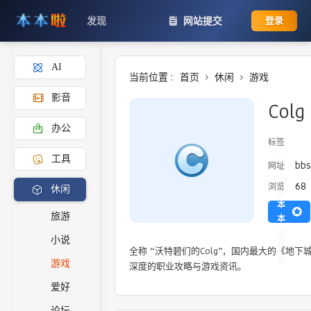
发现
网站提交
登录
AI
当前位置 :
首页
休闲
游戏
影音
Colg
办公
标签
工具
添
bbs
网址
加
68
浏览
休闲
到
本
旅游
本
啦
小说
主
全称 “沃特碧们的Colg”，国内最大的《地
页
游戏
深度的职业攻略与游戏资讯。
爱好
论坛