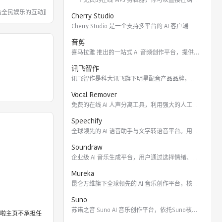
打造全民娱乐的互动直播平台，以多样的美
Cherry Studio
Cherry Studio 是一个支持多平台的 AI 客户端
音剪
喜马拉雅 推出的一站式 AI 音频创作平台，提供云端协作、3
讯飞智作
讯飞智作是科大讯飞旗下明星配音产品品牌，提供合成配音软件、真
Vocal Remover
免费的在线 AI 人声分离工具，利用强大的人工智能算法将歌曲
Speechify
全球领先的 AI 语音助手与文字转语音平台。用户可通过 Ch
Soundraw
企业级 AI 音乐生成平台，用户通过选择情绪、流派、乐器及长
Mureka
昆仑万维旗下全球领先的 AI 音乐创作平台，核心模型包括全球
Suno
苏诺之音 Suno AI 音乐创作平台，依托Suno核心模型
啦主页不承担任