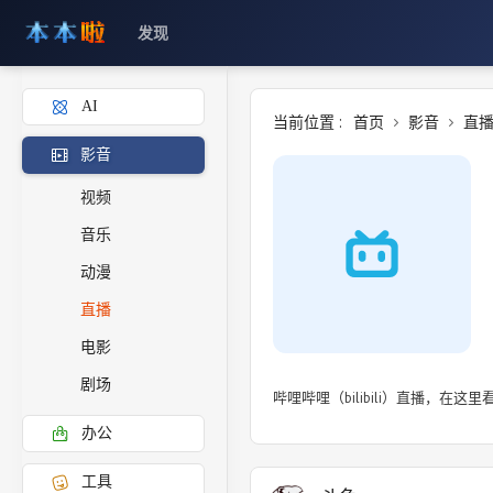
发现
AI
当前位置 :
首页
影音
直
影音
视频
音乐
动漫
直播
电影
剧场
哔哩哔哩（bilibili）直播
办公
工具