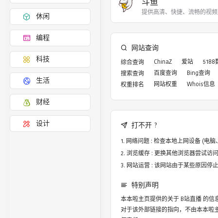
斗鱼
提供高清、快捷、流畅的视频
休闲
编程
网站查询
科技
ChinaZ
爱站
518
综合查询
百度查询
Bing查询
搜索查询
生活
网站权重
Whois信息
权重排名
财经
设计
打不开 ?
网络问题 : 检查本地上网设备 (
浏览缓存 : 更换其他浏览器尝试访问，譬
网站运营 : 该网站由于某些原因
特别声明
本本啦主页提供的关于
B站直播
的信
对于该外部链接的指向，不由本本啦