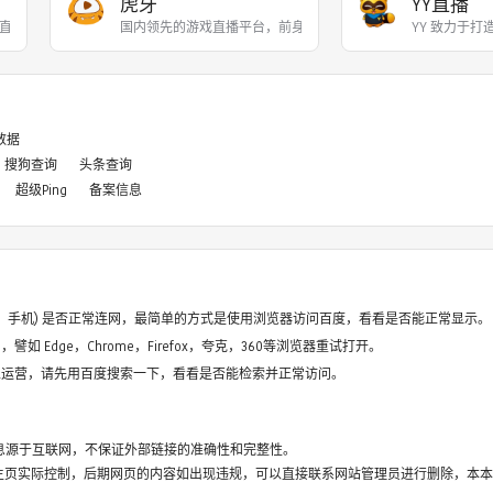
虎牙
YY直播
直播和游戏赛事直播服务，
国内领先的游戏直播平台，前身为YY游戏直播，201
YY 致力于
8数据
搜狗查询
头条查询
超级Ping
备案信息
电脑、手机) 是否正常连网，最简单的方式是使用浏览器访问百度，看看是否能正常显示。
如 Edge，Chrome，Firefox，夸克，360等浏览器重试打开。
停止运营，请先用百度搜索一下，看看是否能检索并正常访问。
息源于互联网，不保证外部链接的准确性和完整性。
主页实际控制，后期网页的内容如出现违规，可以直接联系网站管理员进行删除，本本