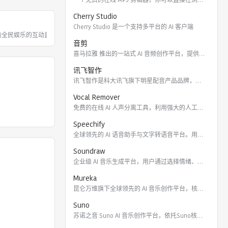
Cherry Studio
Cherry Studio 是一个支持多平台的 AI 客户端
打造全民娱乐的互动直播平台，以多样的美
音剪
喜马拉雅 推出的一站式 AI 音频创作平台，提供云端协作、3
讯飞智作
讯飞智作是科大讯飞旗下明星配音产品品牌，提供合成配音软件、真
Vocal Remover
免费的在线 AI 人声分离工具，利用强大的人工智能算法将歌曲
Speechify
全球领先的 AI 语音助手与文字转语音平台。用户可通过 Ch
Soundraw
企业级 AI 音乐生成平台，用户通过选择情绪、流派、乐器及长
Mureka
昆仑万维旗下全球领先的 AI 音乐创作平台，核心模型包括全球
Suno
苏诺之音 Suno AI 音乐创作平台，依托Suno核心模型