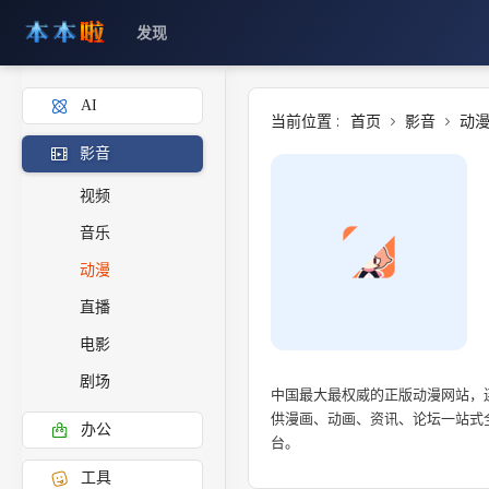
发现
AI
当前位置 :
首页
影音
动
影音
视频
音乐
动漫
直播
电影
剧场
中国最大最权威的正版动漫网站，
供漫画、动画、资讯、论坛一站式
办公
台。
工具