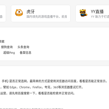
虎牙
YY直播
直播和游戏赛事直播服务，
国内领先的游戏直播平台，前身为YY游戏直播，201
YY 致力于
8数据
搜狗查询
头条查询
超级Ping
备案信息
电脑、手机) 是否正常连网，最简单的方式是使用浏览器访问百度，看看是否能正常显示。
如 Edge，Chrome，Firefox，夸克，360等浏览器重试打开。
停止运营，请先用百度搜索一下，看看是否能检索并正常访问。