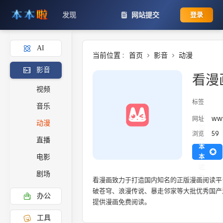
发现
网站提交
登录
AI
当前位置 :
首页
影音
动漫
影音
看漫
视频
标签
音乐
添
ww
网址
动漫
加
59
浏览
到
直播
本
本
电影
啦
剧场
主
看漫画致力于打造国内知名的正版漫画阅读平
页
破苍穹、浪漫传说、暴走邻家等大批优秀国产
办公
提供漫画免费阅读。
工具