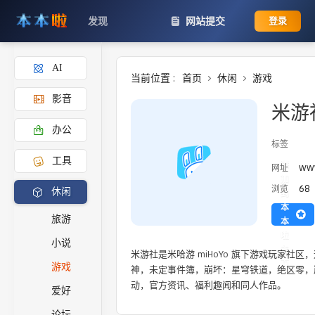
发现
网站提交
登录
AI
当前位置 :
首页
休闲
游戏
影音
米游
办公
标签
工具
添
ww
网址
加
68
浏览
休闲
到
本
旅游
本
啦
小说
主
米游社是米哈游 miHoYo 旗下游戏玩家社区
页
游戏
神，未定事件簿，崩坏：星穹铁道，绝区零，
动，官方资讯、福利趣闻和同人作品。
爱好
论坛