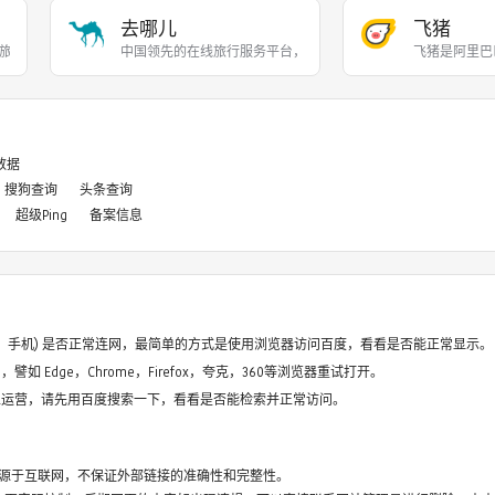
去哪儿
飞猪
旅行服务公司，向超过90
中国领先的在线旅行服务平台，提供机票、酒店、度假、
飞猪是阿里巴
8数据
搜狗查询
头条查询
超级Ping
备案信息
电脑、手机) 是否正常连网，最简单的方式是使用浏览器访问百度，看看是否能正常显示。
如 Edge，Chrome，Firefox，夸克，360等浏览器重试打开。
停止运营，请先用百度搜索一下，看看是否能检索并正常访问。
源于互联网，不保证外部链接的准确性和完整性。