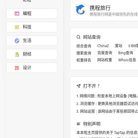
携程旅行
编程
携程旅行网是中国领先的在线
科技
网站查询
生活
ChinaZ
爱站
518
综合查询
百度查询
Bing查询
搜索查询
财经
网站权重
Whois信息
权重排名
设计
打不开 ?
网络问题 : 检查本地上网设备 (
浏览缓存 : 更换其他浏览器尝试访问，譬
网站运营 : 该网站由于某些原因
特别声明
本本啦主页提供的关于
TapTap
的信息