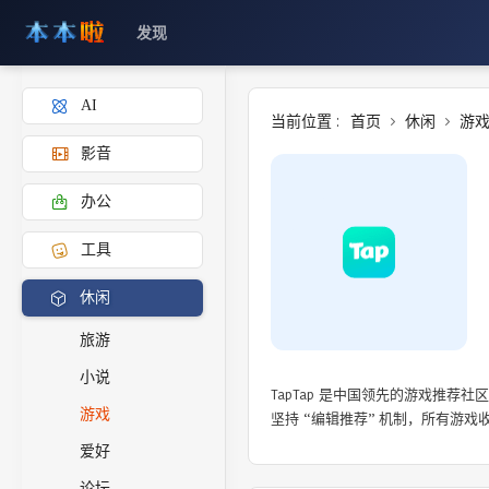
发现
AI
当前位置 :
首页
休闲
游
影音
办公
工具
休闲
旅游
小说
TapTap 是中国领先的游戏推荐社
游戏
坚持 “编辑推荐” 机制，所有游
爱好
论坛