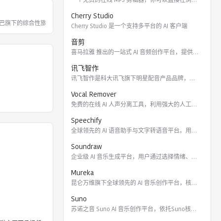
Cherry Studio
巴旗下的综合性旅游出行服务平台。飞猪整
Cherry Studio 是一个支持多平台的 AI 客户端
音剪
喜马拉雅 推出的一站式 AI 音频创作平台，提供云端协作、3
讯飞智作
讯飞智作是科大讯飞旗下明星配音产品品牌，提供合成配音软件、真
Vocal Remover
免费的在线 AI 人声分离工具，利用强大的人工智能算法将歌曲
Speechify
全球领先的 AI 语音助手与文字转语音平台。用户可通过 Ch
Soundraw
企业级 AI 音乐生成平台，用户通过选择情绪、流派、乐器及长
Mureka
昆仑万维旗下全球领先的 AI 音乐创作平台，核心模型包括全球
Suno
苏诺之音 Suno AI 音乐创作平台，依托Suno核心模型