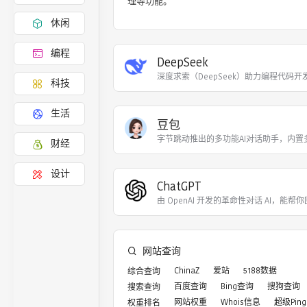
理等功能。
休闲
编程
DeepSeek
深度求索（DeepSeek）助力编程代码开
科技
生活
豆包
字节跳动推出的多功能AI对话助手，内置
财经
设计
ChatGPT
由 OpenAI 开发的革命性对话 AI，能帮你
网站查询
ChinaZ
爱站
5188数据
综合查询
百度查询
Bing查询
搜狗查询
搜索查询
网站权重
Whois信息
超级Ping
权重排名