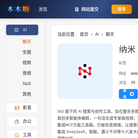
发现
网站提交
登录
AI
当前位置 :
首页
AI
聊天
聊天
纳米 
生图
视频
标签
添
www
网址
音频
加
79
浏览
Skill
到
本
其他
本
啦
影音
主
360 旗下的 AI 搜索与创作工具，旨在整合
页
首创多智能体蜂群，一句话生成专家级视频、报告
办公
集成MCP万能工具箱，打破信息围墙，让搜索
集成 DeepSeek，智脑，通义千问等十六
工具