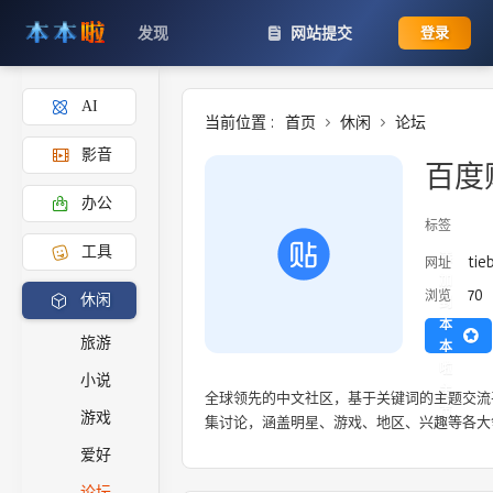
发现
网站提交
登录
AI
当前位置 :
首页
休闲
论坛
影音
百度
办公
标签
工具
添
tie
网址
加
70
浏览
休闲
到
本
旅游
本
啦
小说
主
全球领先的中文社区，基于关键词的主题交流
页
游戏
集讨论，涵盖明星、游戏、地区、兴趣等各大
爱好
论坛