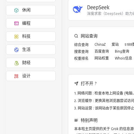
DeepSeek
休闲
深度求索（DeepSeek）助
编程
网站查询
科技
ChinaZ
爱站
518
综合查询
生活
百度查询
Bing查询
搜索查询
网站权重
Whois信息
权重排名
财经
设计
打不开 ?
网络问题 : 检查本地上网设备 (
浏览缓存 : 更换其他浏览器尝试访问，譬
网站运营 : 该网站由于某些原因
特别声明
本本啦主页提供的关于
Grok
的信息源