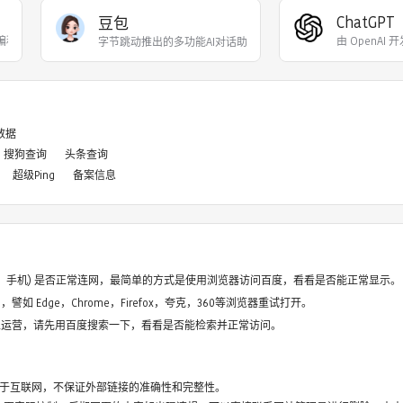
ChatGPT
豆包
力编程代码开发、创意
由 OpenAI
字节跳动推出的多功能AI对话助手，内置多种不同性格
8数据
搜狗查询
头条查询
超级Ping
备案信息
电脑、手机) 是否正常连网，最简单的方式是使用浏览器访问百度，看看是否能正常显示。
如 Edge，Chrome，Firefox，夸克，360等浏览器重试打开。
停止运营，请先用百度搜索一下，看看是否能检索并正常访问。
于互联网，不保证外部链接的准确性和完整性。