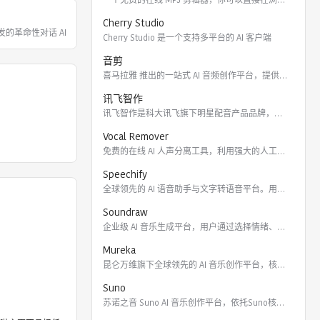
Cherry Studio
 开发的革命性对话 AI，能帮你回
Cherry Studio 是一个支持多平台的 AI 客户端
音剪
喜马拉雅 推出的一站式 AI 音频创作平台，提供云端协作、3
讯飞智作
讯飞智作是科大讯飞旗下明星配音产品品牌，提供合成配音软件、真
Vocal Remover
免费的在线 AI 人声分离工具，利用强大的人工智能算法将歌曲
Speechify
全球领先的 AI 语音助手与文字转语音平台。用户可通过 Ch
Soundraw
企业级 AI 音乐生成平台，用户通过选择情绪、流派、乐器及长
Mureka
昆仑万维旗下全球领先的 AI 音乐创作平台，核心模型包括全球
Suno
苏诺之音 Suno AI 音乐创作平台，依托Suno核心模型