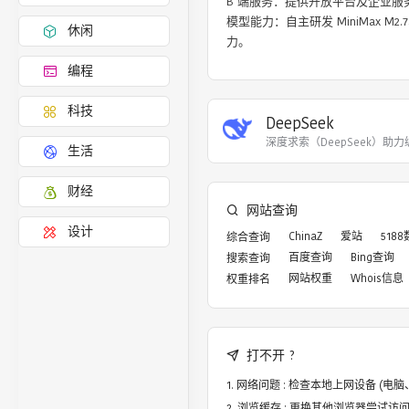
‌B 端服务‌：提供开放平台及企业服务，包括 MiniMax Agent、API 接口调用。

模型能力‌：自主研发 MiniMax M2.7、Hailuo 2.3、Speech 2.6 等全模态模型，具备文本、视觉、语音、音乐等多种模态处理能
休闲
力。
编程
科技
DeepSeek
深度求索（DeepSeek）助
生活
财经
网站查询
设计
ChinaZ
爱站
518
综合查询
百度查询
Bing查询
搜索查询
网站权重
Whois信息
权重排名
打不开 ?
网络问题 : 检查本地上网设备 (
浏览缓存 : 更换其他浏览器尝试访问，譬