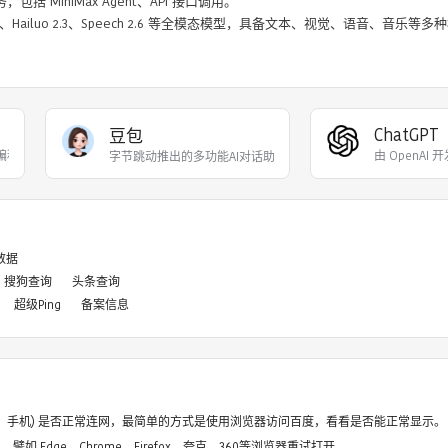
ChatGPT
豆包
力编程代码开发、创意
由 OpenAI
字节跳动推出的多功能AI对话助手，内置多种不同性格
8数据
搜狗查询
头条查询
超级Ping
备案信息
电脑、手机) 是否正常连网，最简单的方式是使用浏览器访问百度，看看是否能正常显示。
如 Edge，Chrome，Firefox，夸克，360等浏览器重试打开。