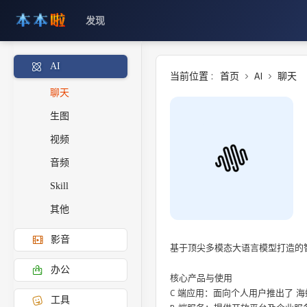
发现
AI
当前位置 :
首页
AI
聊天
聊天
生图
视频
音频
Skill
其他
影音
基于顶尖多模态大语言模型打造的智能
办公
核心产品与使用 

C 端应用‌：面向个人用户推出了 ‌海螺 AI‌（视频生成）、‌星野‌（情感陪聊）、‌Talkie‌ 等 AI 原生产品。

工具