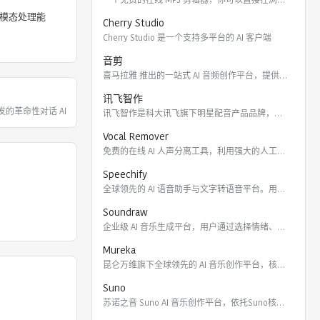
Cherry Studio
Cherry Studio 是一个支持多平台的 AI 客户端
音剪
喜马拉雅 推出的一站式 AI 音频创作平台，提供云端协作、3
讯飞智作
 开发的革命性对话 AI，能帮你回
讯飞智作是科大讯飞旗下明星配音产品品牌，提供合成配音软件、真
Vocal Remover
免费的在线 AI 人声分离工具，利用强大的人工智能算法将歌曲
Speechify
全球领先的 AI 语音助手与文字转语音平台。用户可通过 Ch
Soundraw
企业级 AI 音乐生成平台，用户通过选择情绪、流派、乐器及长
Mureka
昆仑万维旗下全球领先的 AI 音乐创作平台，核心模型包括全球
Suno
苏诺之音 Suno AI 音乐创作平台，依托Suno核心模型