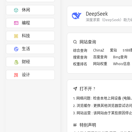
休闲
DeepSeek
深度求索（DeepSeek）助
编程
科技
网站查询
生活
ChinaZ
爱站
518
综合查询
百度查询
Bing查询
搜索查询
财经
网站权重
Whois信息
权重排名
设计
打不开 ?
网络问题 : 检查本地上网设备 (
浏览缓存 : 更换其他浏览器尝试访问，譬
网站运营 : 该网站由于某些原因
特别声明