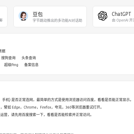
ChatGPT
豆包
力编程代码开发、创意
由 OpenAI
字节跳动推出的多功能AI对话助手，内置多种不同性格
8数据
搜狗查询
头条查询
超级Ping
备案信息
电脑、手机) 是否正常连网，最简单的方式是使用浏览器访问百度，看看是否能正常显示。
如 Edge，Chrome，Firefox，夸克，360等浏览器重试打开。
停止运营，请先用百度搜索一下，看看是否能检索并正常访问。