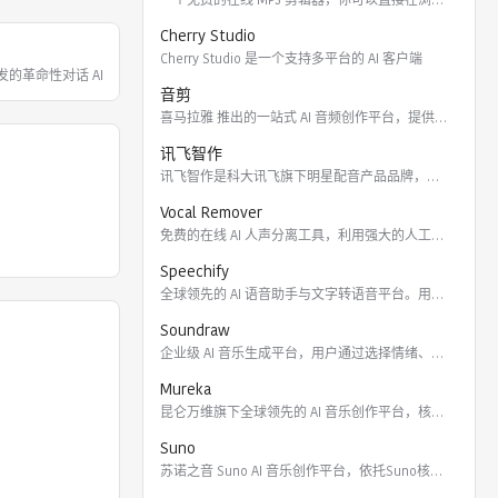
Cherry Studio
Cherry Studio 是一个支持多平台的 AI 客户端
 开发的革命性对话 AI，能帮你回
音剪
喜马拉雅 推出的一站式 AI 音频创作平台，提供云端协作、3
讯飞智作
讯飞智作是科大讯飞旗下明星配音产品品牌，提供合成配音软件、真
Vocal Remover
免费的在线 AI 人声分离工具，利用强大的人工智能算法将歌曲
Speechify
全球领先的 AI 语音助手与文字转语音平台。用户可通过 Ch
Soundraw
企业级 AI 音乐生成平台，用户通过选择情绪、流派、乐器及长
Mureka
昆仑万维旗下全球领先的 AI 音乐创作平台，核心模型包括全球
Suno
苏诺之音 Suno AI 音乐创作平台，依托Suno核心模型