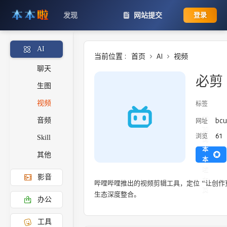
发现
网站提交
登录
AI
当前位置 :
首页
AI
视频
聊天
必剪
生图
视频
标签
添
bcut
网址
音频
加
61
浏览
Skill
到
本
其他
本
啦
影音
主
哔哩哔哩推出的视频剪辑工具，定位 “让创作
页
生态深度整合。
办公
工具