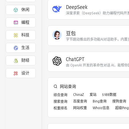
DeepSeek
休闲
深度求索（DeepSeek）助力编程代码开
编程
豆包
科技
字节跳动推出的多功能AI对话助手，内置
生活
ChatGPT
财经
由 OpenAI 开发的革命性对话 AI，能帮你
设计
网站查询
ChinaZ
爱站
5188数据
综合查询
百度查询
Bing查询
搜狗查询
搜索查询
网站权重
Whois信息
超级Ping
权重排名