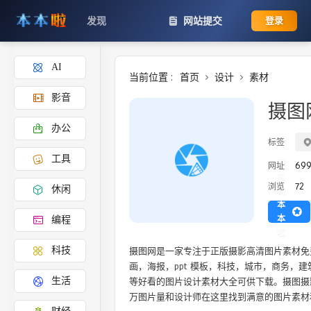
发现
网站提交
登录
AI
当前位置 :
首页
设计
素材
影音
摄图
办公
标签
工具
添
699
网址
加
72
浏览
休闲
到
本
本
编程
啦
主
摄图网是一家专注于正版摄影高清图片素材免
科技
页
画，海报，ppt 模板，科技，城市，商务，
等好看的图片设计素材大全可供下载。摄图摄影师
生活
万图片量和设计师在这里找到满意的图片素材