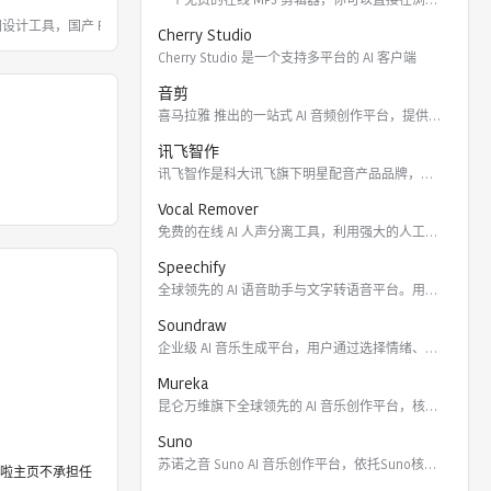
同设计工具，国产 Figma 替代
Cherry Studio
Cherry Studio 是一个支持多平台的 AI 客户端
音剪
喜马拉雅 推出的一站式 AI 音频创作平台，提供云端协作、3
讯飞智作
讯飞智作是科大讯飞旗下明星配音产品品牌，提供合成配音软件、真
Vocal Remover
免费的在线 AI 人声分离工具，利用强大的人工智能算法将歌曲
Speechify
全球领先的 AI 语音助手与文字转语音平台。用户可通过 Ch
Soundraw
企业级 AI 音乐生成平台，用户通过选择情绪、流派、乐器及长
Mureka
昆仑万维旗下全球领先的 AI 音乐创作平台，核心模型包括全球
Suno
苏诺之音 Suno AI 音乐创作平台，依托Suno核心模型
啦主页不承担任