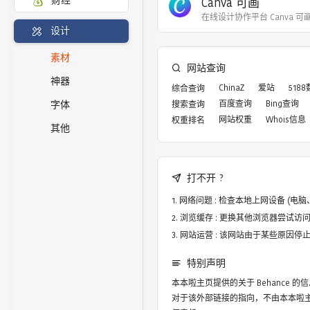
Canva 可画
财经
在线设计协作平台 Canva 
设计
素材
网站查询
神器
ChinaZ
爱站
518
综合查询
百度查询
Bing查询
搜索查询
字体
网站权重
Whois信息
权重排名
其他
打不开 ?
网络问题 : 检查本地上网设备 (
浏览缓存 : 更换其他浏览器尝试访问，譬
网站运营 : 该网站由于某些原因
特别声明
本本啦主页提供的关于
Behance
的信
对于该外部链接的指向，不由本本啦