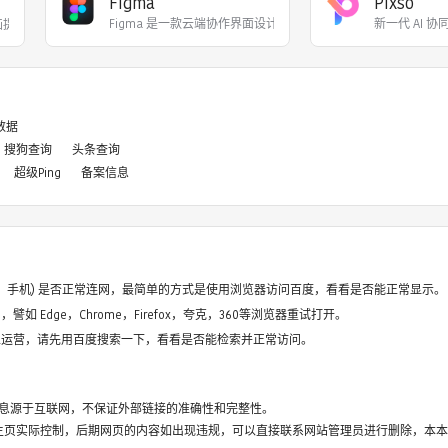
Figma
Pixso
Figma 是一款‌云端协作界面设计工具‌，主要用
新一代 AI 协
可画提供了海量的设计
8数据
搜狗查询
头条查询
超级Ping
备案信息
电脑、手机) 是否正常连网，最简单的方式是使用浏览器访问百度，看看是否能正常显示。
如 Edge，Chrome，Firefox，夸克，360等浏览器重试打开。
停止运营，请先用百度搜索一下，看看是否能检索并正常访问。
息源于互联网，不保证外部链接的准确性和完整性。
主页实际控制，后期网页的内容如出现违规，可以直接联系网站管理员进行删除，本本